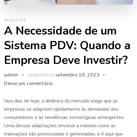
NEGÓCIOS
A Necessidade de um
Sistema PDV: Quando a
Empresa Deve Investir?
Updated on
setembro 19, 2023
admin
em
Deixe um comentário
A
Necessidade
Nos dias de hoje, a dinâmica do mercado exige que as
de
empresas se adaptem rapidamente às demandas dos
um
consumidores e às tendências tecnológicas emergentes.
Sistema
Uma dessas adaptações envolve a maneira como as
PDV:
transações são processadas e gerenciadas, e é aqui que