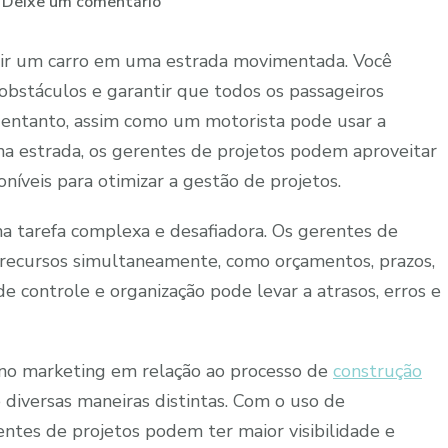
em
Deixe um comentário
Como
a
igir um carro em uma estrada movimentada. Você
tecnologia
e obstáculos e garantir que todos os passageiros
pode
 entanto, assim como um motorista pode usar a
ajudar
 na estrada, os gerentes de projetos podem aproveitar
na
níveis para otimizar a gestão de projetos.
gestão
de
ma tarefa complexa e desafiadora. Os gerentes de
projetos
e recursos simultaneamente, como orçamentos, prazos,
 de controle e organização pode levar a atrasos, erros e
 no marketing em relação ao processo de
construção
diversas maneiras distintas. Com o uso de
entes de projetos podem ter maior visibilidade e