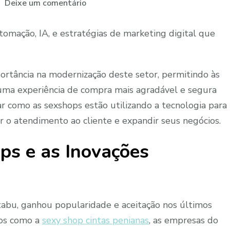
em
Deixe um comentário
Inovações
Financeiras
omação, IA, e estratégias de marketing digital que
em
Sexshops:
Uso
ortância na modernização deste setor, permitindo às
de
uma experiência de compra mais agradável e segura
Tecnologia
r como as sexshops estão utilizando a tecnologia para
para
ar o atendimento ao cliente e expandir seus negócios.
Aumentar
Lucros
ps e as Inovações
tabu, ganhou popularidade e aceitação nos últimos
tos como a
sexy shop cintas penianas
, as empresas do