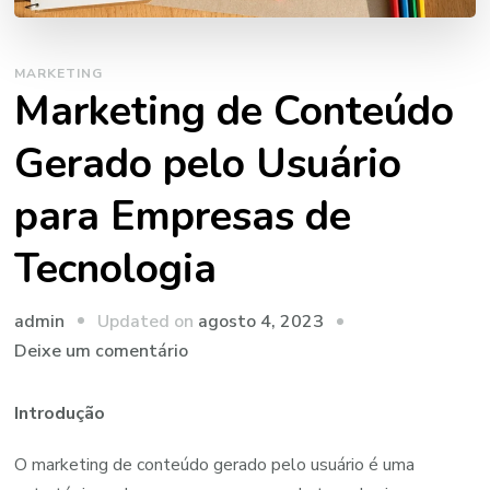
MARKETING
Marketing de Conteúdo
Gerado pelo Usuário
para Empresas de
Tecnologia
Updated on
agosto 4, 2023
admin
em
Deixe um comentário
Marketing
de
Introdução
Conteúdo
O marketing de conteúdo gerado pelo usuário é uma
Gerado